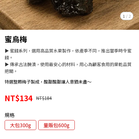
1
/
2
蜜烏梅
▶ 蜜餞系列，選用高品質水果製作，依產季不同，推出當季時令蜜
餞。
▶ 傳承古法醃漬，使用最安心的材料，用心為顧客食用的果乾品質
把關。
特選整顆梅子製成，酸甜酸甜讓人意猶未盡～
NT$134
NT$184
規格
大包300g
量販包600g