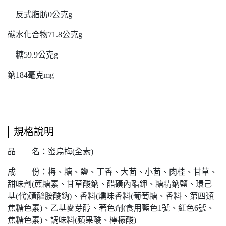
反式脂肪0公克g
碳水化合物71.8公克g
糖59.9公克g
鈉184毫克mg
規格說明
品 名：蜜烏梅(全素)
成 份：梅、糖、鹽、丁香、大茴、小茴、肉桂、甘草、
甜味劑(蔗糖素、甘草酸鈉、醋磺內酯鉀、糖精鈉鹽、環己
基(代)磺醯胺酸鈉)、香料(燻味香料(葡萄糖、香料、第四類
焦糖色素)、乙基麥芽醇、著色劑(食用藍色1號、紅色6號、
焦糖色素)、調味料(蘋果酸、檸檬酸)