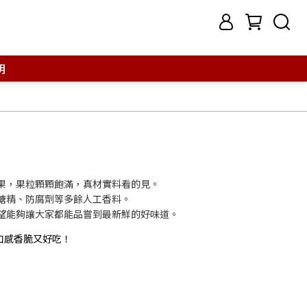
明
堅果，果粒顆顆飽滿，真材實料看的見。
加糖精、防腐劑等多餘人工香料。
希望能夠讓大家都能品嘗到最新鮮的好味道。
口感香脆又好吃！