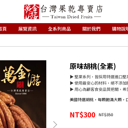
首頁
展覽資訊
全系列商品
關於我們
購物說
原味胡桃(全素)
▶ 堅果系列，皆採用特選進口
▶ 使用最安心的材料，絕不添
▶ 用心為顧客食安品質把關，
美國特選胡桃，每顆飽滿大顆，
NT$300
NT$350