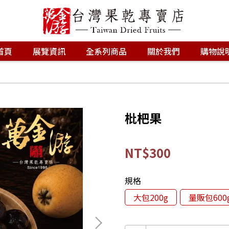
首頁
展覽資訊
全系列商品
關於我們
購物說
枇杷果
NT$300
規格
大包200g
量販包600